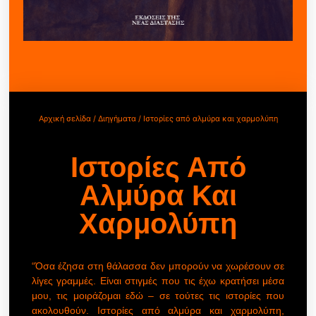
Αρχική σελίδα
/
Διηγήματα
/ Ιστορίες από αλμύρα και χαρμολύπη
Ιστορίες Από
Αλμύρα Και
Χαρμολύπη
“Όσα έζησα στη θάλασσα δεν μπορούν να χωρέσουν σε
λίγες γραμμές. Είναι στιγμές που τις έχω κρατήσει μέσα
μου, τις μοιράζομαι εδώ – σε τούτες τις ιστορίες που
ακολουθούν. Ιστορίες από αλμύρα και χαρμολύπη,