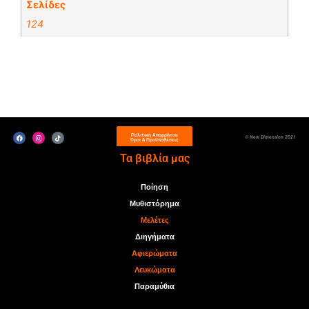
Σελίδες
124
Πολιτική Απορρήτου
© New Dimension 2021
Όροι & Προϋποθέσεις
Τα βιβλία μας
Ποίηση
Μυθιστόρημα
Μελέτες
Διηγήματα
Αφιερώματα
Λευκώματα
Παραμύθια