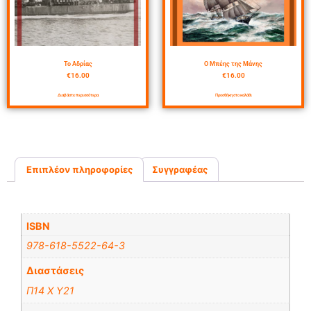
Το Αδρίας
Ο Μπέης της Μάνης
€
16.00
€
16.00
Διαβάστε περισσότερα
Προσθήκη στο καλάθι
Επιπλέον πληροφορίες
Συγγραφέας
Επιπλέον πληροφορίες
ISBN
978-618-5522-64-3
Διαστάσεις
Π14 X Υ21