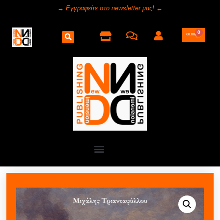
→ Εγγραφείτε στο newsletter μας! ←
0
€
0.00