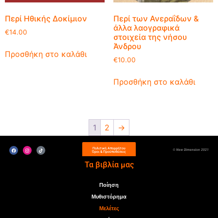
Περί Ηθικής Δοκίμιον
Περί των Ανεραΐδων &
άλλα λαογραφικά
€
14.00
στοιχεία της νήσου
Άνδρου
Προσθήκη στο καλάθι
€
10.00
Προσθήκη στο καλάθι
1
2
→
Πολιτική Απορρήτου
© New Dimension 2021
Όροι & Προϋποθέσεις
Τα βιβλία μας
Ποίηση
Μυθιστόρημα
Μελέτες