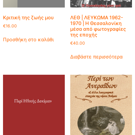
Κριτική της ζωής μου
ΛΕΘ | ΛΕΥΚΩΜΑ 1962-
1970 | Η Θεσσαλονίκη
€
16.00
μέσα από φωτογραφίες
της εποχής
Προσθήκη στο καλάθι
€
40.00
Διαβάστε περισσότερα