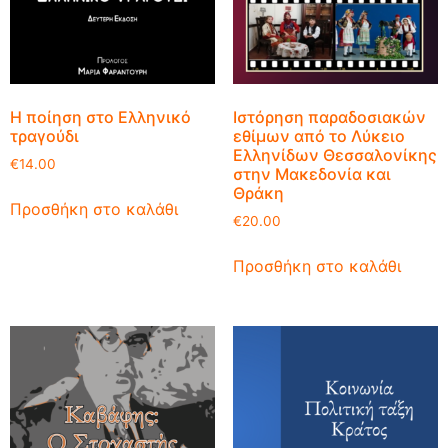
Η ποίηση στο Ελληνικό
Ιστόρηση παραδοσιακών
τραγούδι
εθίμων από το Λύκειο
Ελληνίδων Θεσσαλονίκης
€
14.00
στην Μακεδονία και
Θράκη
Προσθήκη στο καλάθι
€
20.00
Προσθήκη στο καλάθι