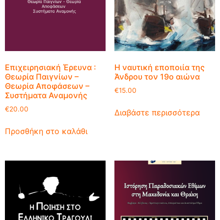
Επιχειρησιακή Έρευνα :
Η ναυτική εποποιία της
Θεωρία Παιγνίων –
Άνδρου τον 19ο αιώνα
Θεωρία Αποφάσεων –
€
15.00
Συστήματα Αναμονής
€
20.00
Διαβάστε περισσότερα
Προσθήκη στο καλάθι