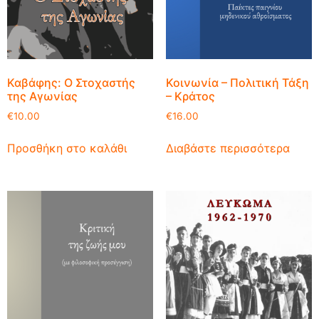
Καβάφης: Ο Στοχαστής
Κοινωνία – Πολιτική Τάξη
της Αγωνίας
– Κράτος
€
10.00
€
16.00
Προσθήκη στο καλάθι
Διαβάστε περισσότερα