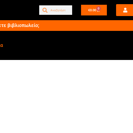
0
€
0.00
ετε βιβλιοπωλείο;
ία