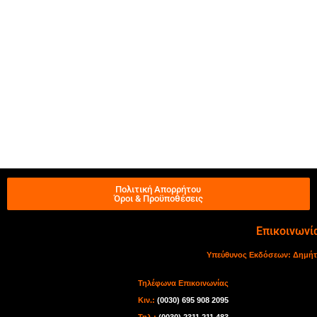
Πολιτική Απορρήτου
Όροι & Προϋποθέσεις
Επικοινωνί
Υπεύθυνος Εκδόσεων:
Δημήτ
Τηλέφωνα Επικοινωνίας
Κιν.:
(0030) 695 908 2095
Τηλ.:
(0030) 2311 211 483