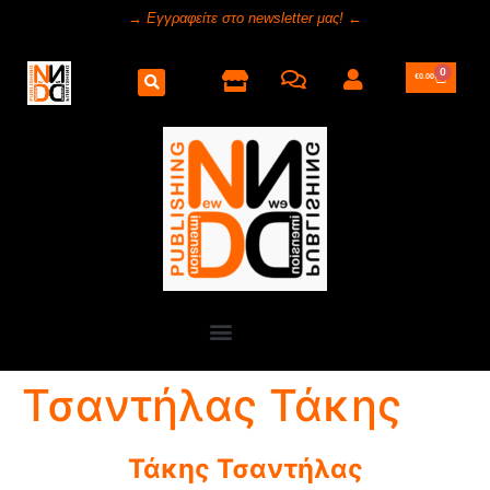
→ Εγγραφείτε στο newsletter μας! ←
0
€
0.00
Τσαντήλας Τάκης
Τάκης Τσαντήλας