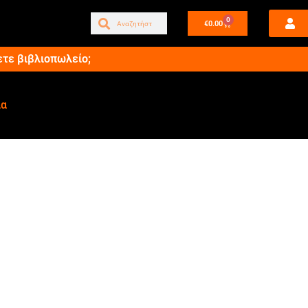
0
€
0.00
ετε βιβλιοπωλείο;
ία