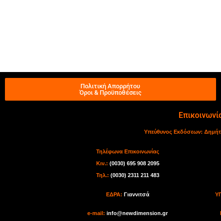
Πολιτική Απορρήτου
Όροι & Προϋποθέσεις
Επικοινωνί
Υπεύθυνος Εκδόσεων:
Δημήτ
Τηλέφωνα Επικοινωνίας
Κιν.:
(0030) 695 908 2095
Τηλ.:
(0030) 2311 211 483
ΕΔΡΑ:
Γιαννιτσά
Υ
e-mail:
info@newdimension.gr