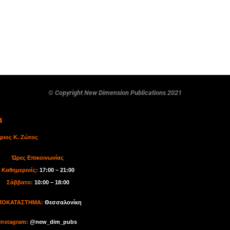
© Copyright New Dimension Publications 2021
α
ριος Κ. Ζώτος
Ώρες Επικοινωνίας
Καθημερινές:
17:00 – 21:00
Σάββατο:
10:00 – 18:00
ΠΟΚΑΤΑΣΤΗΜΑ:
Θεσσαλονίκη
I
nstagram:
@new_dim_pubs