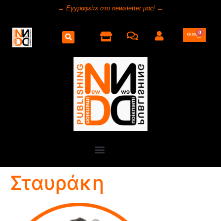
→ Εγγραφείτε στο newsletter μας! ←
0
€
0.00
Σταυράκη