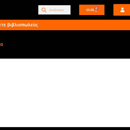
0
€
0.00
ετε βιβλιοπωλείο;
ία