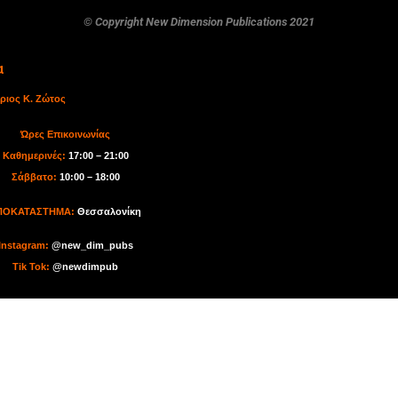
© Copyright New Dimension Publications 2021
α
ριος Κ. Ζώτος
Ώρες Επικοινωνίας
Καθημερινές:
17:00 – 21:00
Σάββατο:
10:00 – 18:00
ΠΟΚΑΤΑΣΤΗΜΑ:
Θεσσαλονίκη
I
nstagram:
@new_dim_pubs
Tik Tok
:
@newdimpub