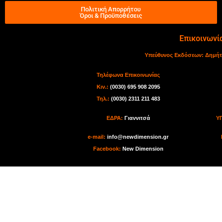
Πολιτική Απορρήτου
Όροι & Προϋποθέσεις
Επικοινωνί
Υπεύθυνος Εκδόσεων:
Δημήτ
Τηλέφωνα Επικοινωνίας
Κιν.:
(0030) 695 908 2095
Τηλ.:
(0030) 2311 211 483
ΕΔΡΑ:
Γιαννιτσά
Υ
e-mail:
info@newdimension.gr
Facebook:
New Dimension