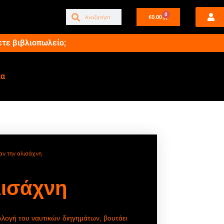
0
€
0.00
ετε βιβλιοπωλείο;
ία
αν την αλισάχνη
λισάχνη
λλογή του ναυτικών διηγημάτων, βουτάει