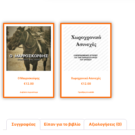
Ο Μαυροσκούφης
Χωροχρονικό Ασυνεχές
€
12.00
€
12.00
Διαβάστε περισσότερα
Προσθήκη στο καλάθι
Συγγραφέας
Είπαν για το βιβλίο
Αξιολογήσεις (0)