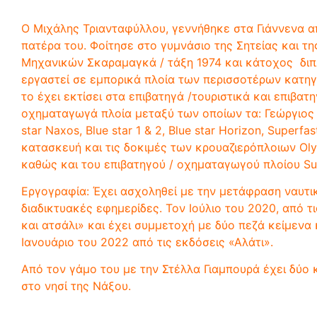
Συγγραφέας
Ο Μιχάλης Τριανταφύλλου, γεννήθηκε στα Γιάννενα 
πατέρα του. Φοίτησε στο γυμνάσιο της Σητείας και τη
Μηχανικών Σκαραμαγκά / τάξη 1974 και κάτοχος διπλ
εργαστεί σε εμπορικά πλοία των περισσοτέρων κατηγο
το έχει εκτίσει στα επιβατηγά /τουριστικά και επιβατη
οχηματαγωγά πλοία μεταξύ των οποίων τα: Γεώργιος Εξ
star Naxos, Blue star 1 & 2, Blue star Horizon, Super
κατασκευή και τις δοκιμές των κρουαζιερόπλοιων Oly
καθώς και του επιβατηγού / οχηματαγωγού πλοίου Su
Εργογραφία: Έχει ασχοληθεί με την μετάφραση ναυτικ
διαδικτυακές εφημερίδες. Τον Ιούλιο του 2020, από 
και ατσάλι» και έχει συμμετοχή με δύο πεζά κείμενα
Ιανουάριο του 2022 από τις εκδόσεις «Αλάτι».
Από τον γάμο του με την Στέλλα Γιαμπουρά έχει δύο κ
στο νησί της Νάξου.