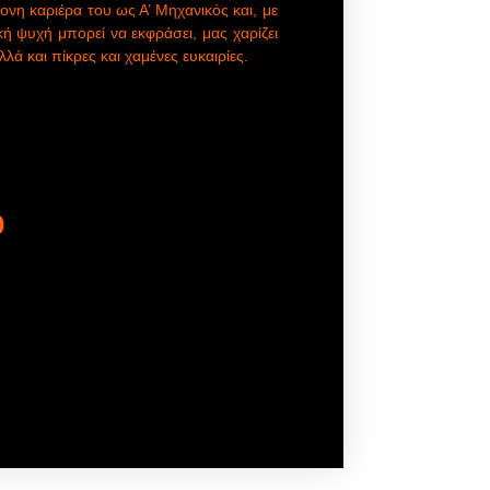
νη καριέρα του ως Α’ Μηχανικός και, με
ή ψυχή μπορεί να εκφράσει, μας χαρίζει
λά και πίκρες και χαμένες ευκαιρίες.
0