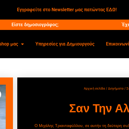
Εγγραφείτε στο Newsletter μας πατώντας ΕΔΩ!
Είστε δημοσιογράφος;
Έχ
shop μας
Υπηρεσίες για Δημιουργούς
Επικοινων
Αρχική σελίδα
/
Διηγήματα
/ Σ
Σαν Την Α
Ο Μιχάλης Τριανταφύλλου, σε αυτήν τη δεύτερη συ