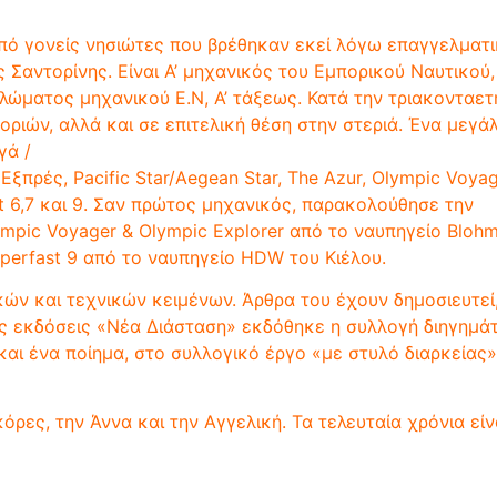
από γονείς νησιώτες που βρέθηκαν εκεί λόγω επαγγελμα
ς Σαντορίνης. Είναι Α’ μηχανικός του Εμπορικού Ναυτικο
ώματος μηχανικού E.N, Α’ τάξεως. Κατά την τριακονταετή
ριών, αλλά και σε επιτελική θέση στην στεριά. Ένα μεγάλ
γά /
πρές, Pacific Star/Aegean Star, The Azur, Olympic Voyage
fast 6,7 και 9. Σαν πρώτος μηχανικός, παρακολούθησε την
mpic Voyager & Olympic Explorer από το ναυπηγείο Bloh
perfast 9 από το ναυπηγείο HDW του Κιέλου.
ών και τεχνικών κειμένων. Άρθρα του έχουν δημοσιευτεί,
τις εκδόσεις «Νέα Διάσταση» εκδόθηκε η συλλογή διηγημά
 και ένα ποίημα, στο συλλογικό έργο «με στυλό διαρκεία
όρες, την Άννα και την Αγγελική. Τα τελευταία χρόνια εί