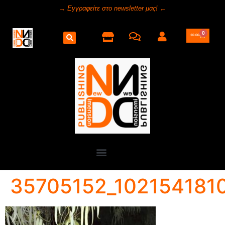
→ Εγγραφείτε στο newsletter μας! ←
0
€
0.00
35705152_102154181