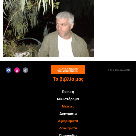
Πολιτική Απορρήτου
© New Dimension 2021
Όροι & Προϋποθέσεις
Τα βιβλία μας
Ποίηση
Μυθιστόρημα
Μελέτες
Διηγήματα
Αφιερώματα
Λευκώματα
Παραμύθια