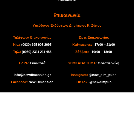
Επικοινωνία
Υπεύθυνος Εκδόσεων:
Δημήτριος Κ. Ζώτος
Τηλέφωνα Επικοινωνίας
Ώρες Επικοινωνίας
Κιν.:
(0030) 695 908 2095
Καθημερινές:
17:00 – 21:00
Τηλ.:
(0030) 2311 211 483
Σάββατο:
10:00 – 18:00
ΕΔΡΑ:
Γιαννιτσά
ΥΠΟΚΑΤΑΣΤΗΜΑ:
Θεσσαλονίκη
info@newdimension.gr
I
nstagram:
@new_dim_pubs
Facebook:
New Dimension
Tik Tok
:
@newdimpub