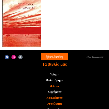
Πολιτική Απορρήτου
© New Dimension 2021
Όροι & Προϋποθέσεις
Τα βιβλία μας
Ποίηση
Μυθιστόρημα
Μελέτες
Διηγήματα
Αφιερώματα
Λευκώματα