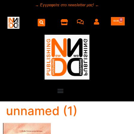
→ Εγγραφείτε στο newsletter μας! ←
0
€
0.00
unnamed (1)