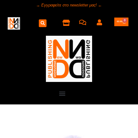
→ Εγγραφείτε στο newsletter μας! ←
0
€
0.00