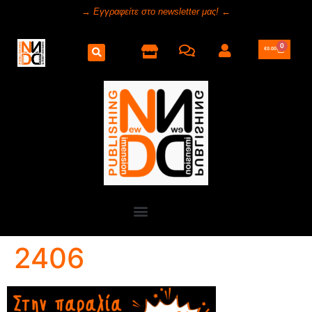
→ Εγγραφείτε στο newsletter μας! ←
0
€
0.00
2406