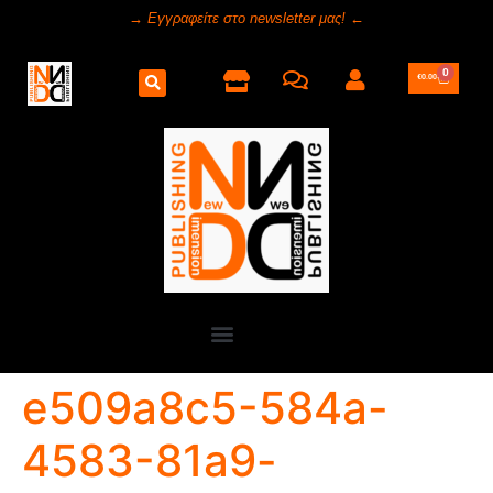
→ Εγγραφείτε στο newsletter μας! ←
0
€
0.00
e509a8c5-584a-
4583-81a9-