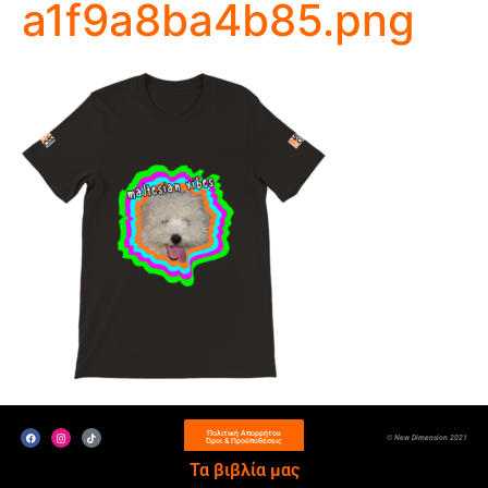
a1f9a8ba4b85.png
Πολιτική Απορρήτου
© New Dimension 2021
Όροι & Προϋποθέσεις
Τα βιβλία μας