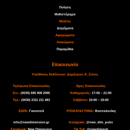
Ποίηση
Μυθιστόρημα
Μελέτες
Διηγήματα
Αφιερώματα
Λευκώματα
Παραμύθια
Επικοινωνία
Υπεύθυνος Εκδόσεων:
Δημήτριος Κ. Ζώτος
Τηλέφωνα Επικοινωνίας
Ώρες Επικοινωνίας
Κιν.:
(0030) 695 908 2095
Καθημερινές:
17:00 – 21:00
Τηλ.:
(0030) 2311 211 483
Σάββατο:
10:00 – 18:00
ΕΔΡΑ:
Γιαννιτσά
ΥΠΟΚΑΤΑΣΤΗΜΑ:
Θεσσαλονίκη
info@newdimension.gr
I
nstagram:
@new_dim_pubs
Facebook:
New Dimension
Tik Tok
:
@newdimpub