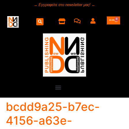
→ Εγγραφείτε στο newsletter μας! ←
0
€
0.00
bcdd9a25-b7ec-
4156-a63e-