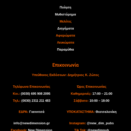
Ποίηση
Μυθιστόρημα
Μελέτες
Διηγήματα
Αφιερώματα
Λευκώματα
Παραμύθια
Επικοινωνία
Υπεύθυνος Εκδόσεων:
Δημήτριος Κ. Ζώτος
Τηλέφωνα Επικοινωνίας
Ώρες Επικοινωνίας
Κιν.:
(0030) 695 908 2095
Καθημερινές:
17:00 – 21:00
Τηλ.:
(0030) 2311 211 483
Σάββατο:
10:00 – 18:00
ΕΔΡΑ:
Γιαννιτσά
ΥΠΟΚΑΤΑΣΤΗΜΑ:
Θεσσαλονίκη
info@newdimension.gr
I
nstagram:
@new_dim_pubs
Facebook:
New Dimension
Tik Tok
:
@newdimpub