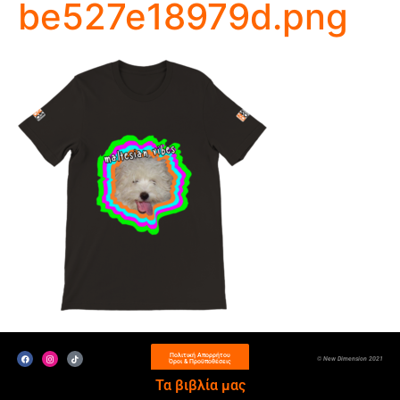
be527e18979d.png
Πολιτική Απορρήτου
© New Dimension 2021
Όροι & Προϋποθέσεις
Τα βιβλία μας