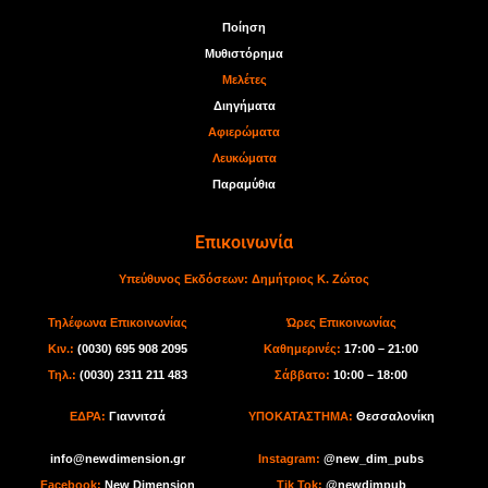
Ποίηση
Μυθιστόρημα
Μελέτες
Διηγήματα
Αφιερώματα
Λευκώματα
Παραμύθια
Επικοινωνία
Υπεύθυνος Εκδόσεων:
Δημήτριος Κ. Ζώτος
Τηλέφωνα Επικοινωνίας
Ώρες Επικοινωνίας
Κιν.:
(0030) 695 908 2095
Καθημερινές:
17:00 – 21:00
Τηλ.:
(0030) 2311 211 483
Σάββατο:
10:00 – 18:00
ΕΔΡΑ:
Γιαννιτσά
ΥΠΟΚΑΤΑΣΤΗΜΑ:
Θεσσαλονίκη
info@newdimension.gr
I
nstagram:
@new_dim_pubs
Facebook:
New Dimension
Tik Tok
:
@newdimpub