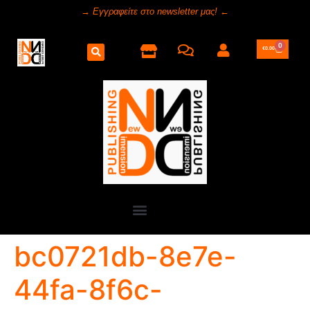
→ Εγγραφείτε στο newsletter μας! ←
0
€
0.00
bc0721db-8e7e-
44fa-8f6c-