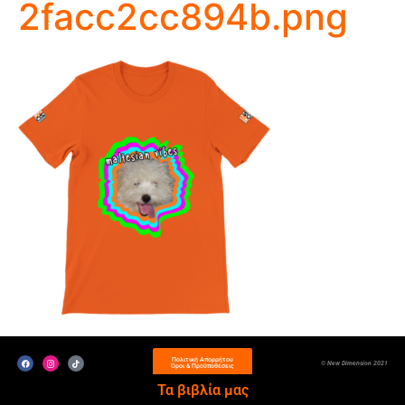
2facc2cc894b.png
Πολιτική Απορρήτου
© New Dimension 2021
Όροι & Προϋποθέσεις
Τα βιβλία μας