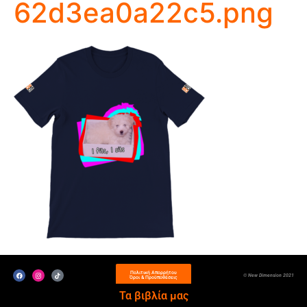
62d3ea0a22c5.png
Πολιτική Απορρήτου
© New Dimension 2021
Όροι & Προϋποθέσεις
Τα βιβλία μας