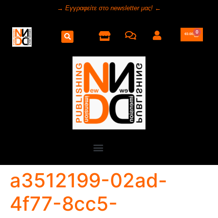
→ Εγγραφείτε στο newsletter μας! ←
0
€
0.00
a3512199-02ad-
4f77-8cc5-