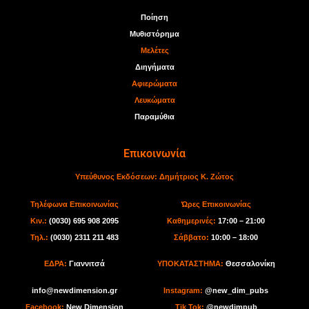
Ποίηση
Μυθιστόρημα
Μελέτες
Διηγήματα
Αφιερώματα
Λευκώματα
Παραμύθια
Επικοινωνία
Υπεύθυνος Εκδόσεων:
Δημήτριος Κ. Ζώτος
Τηλέφωνα Επικοινωνίας
Ώρες Επικοινωνίας
Κιν.:
(0030) 695 908 2095
Καθημερινές:
17:00 – 21:00
Τηλ.:
(0030) 2311 211 483
Σάββατο:
10:00 – 18:00
ΕΔΡΑ:
Γιαννιτσά
ΥΠΟΚΑΤΑΣΤΗΜΑ:
Θεσσαλονίκη
info@newdimension.gr
I
nstagram:
@new_dim_pubs
Facebook:
New Dimension
Tik Tok
:
@newdimpub