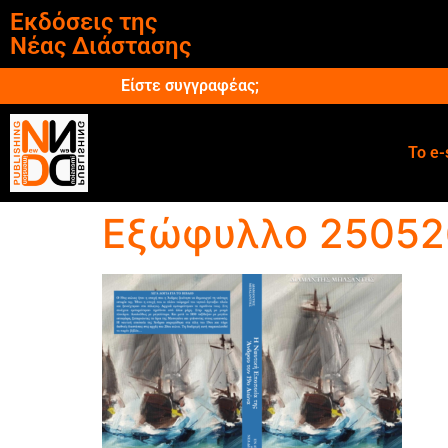
Εκδόσεις της
Νέας Διάστασης
Είστε συγγραφέας;
Το e-
Εξώφυλλο 25052