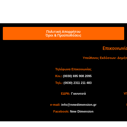
Πολιτική Απορρήτου
Όροι & Προϋποθέσεις
Επικοινωνί
Υπεύθυνος Εκδόσεων:
Δημήτ
Τηλέφωνα Επικοινωνίας
Κιν.:
(0030) 695 908 2095
Τηλ.:
(0030) 2311 211 483
ΕΔΡΑ:
Γιαννιτσά
Υ
e-mail:
info@newdimension.gr
Facebook:
New Dimension