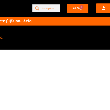
0
€
0.00
ετε βιβλιοπωλείο;
ία