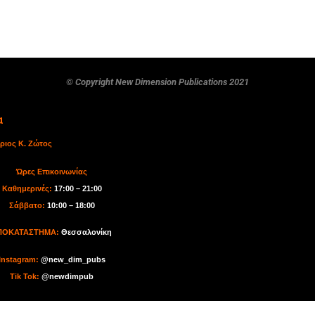
© Copyright New Dimension Publications 2021
α
ριος Κ. Ζώτος
Ώρες Επικοινωνίας
Καθημερινές:
17:00 – 21:00
Σάββατο:
10:00 – 18:00
ΠΟΚΑΤΑΣΤΗΜΑ:
Θεσσαλονίκη
I
nstagram:
@new_dim_pubs
Tik Tok
:
@newdimpub