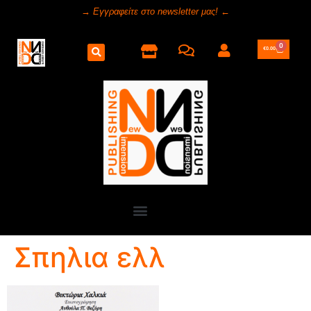
→ Εγγραφείτε στο newsletter μας! ←
0
€
0.00
Σπηλια ελλ