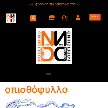
→ Εγγραφείτε στο newsletter μας! ←
0
€
0.00
οπισθόφυλλο