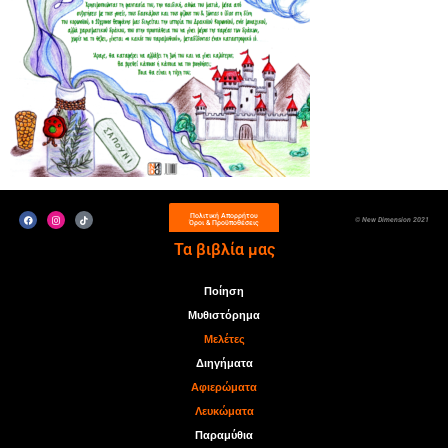
Πολιτική Απορρήτου
© New Dimension 2021
Όροι & Προϋποθέσεις
Τα βιβλία μας
Ποίηση
Μυθιστόρημα
Μελέτες
Διηγήματα
Αφιερώματα
Λευκώματα
Παραμύθια