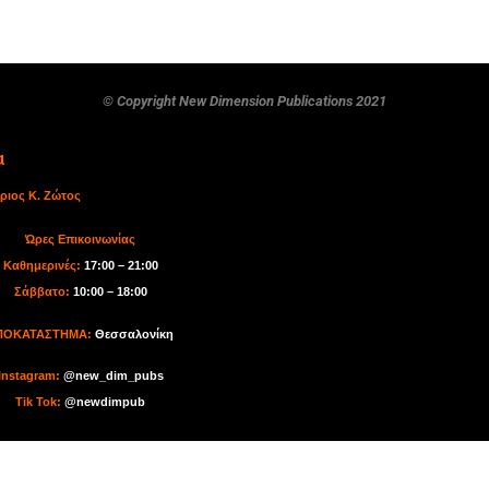
© Copyright New Dimension Publications 2021
α
ριος Κ. Ζώτος
Ώρες Επικοινωνίας
Καθημερινές:
17:00 – 21:00
Σάββατο:
10:00 – 18:00
ΠΟΚΑΤΑΣΤΗΜΑ:
Θεσσαλονίκη
I
nstagram:
@new_dim_pubs
Tik Tok
:
@newdimpub