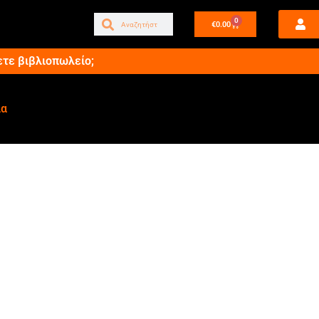
0
€
0.00
ετε βιβλιοπωλείο;
ία