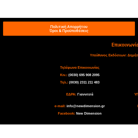
Πολιτική Απορρήτου
Όροι & Προϋποθέσεις
Επικοινωνί
Υπεύθυνος Εκδόσεων:
Δημήτ
Τηλέφωνα Επικοινωνίας
Κιν.:
(0030) 695 908 2095
Τηλ.:
(0030) 2311 211 483
ΕΔΡΑ:
Γιαννιτσά
Υ
e-mail:
info@newdimension.gr
Facebook:
New Dimension