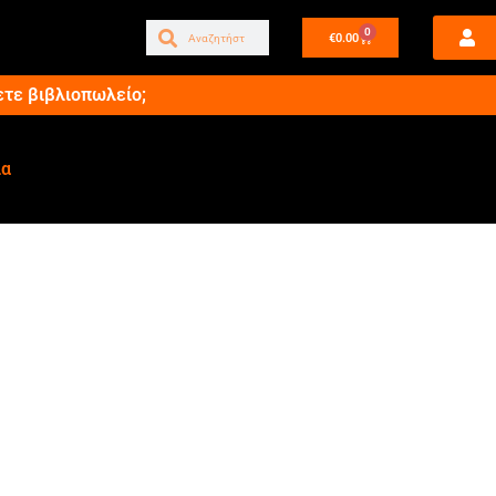
0
€
0.00
ετε βιβλιοπωλείο;
ία