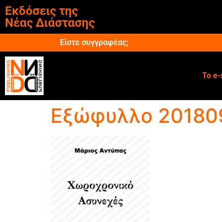
Εκδόσεις της
Νέας Διάστασης
Είστε συγγραφέας;
Το e-
Εξώφυλλο 2018