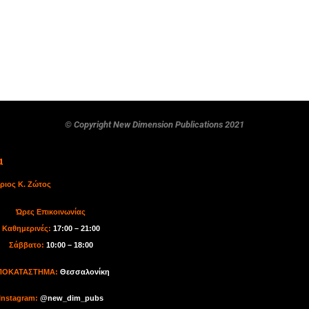
© Copyright New Dimension Publications 2021
α
ριος Κ. Ζώτος
Ώρες Επικοινωνίας
Καθημερινές:
17:00 – 21:00
Σάββατο:
10:00 – 18:00
ΠΟΚΑΤΑΣΤΗΜΑ:
Θεσσαλονίκη
I
nstagram:
@new_dim_pubs