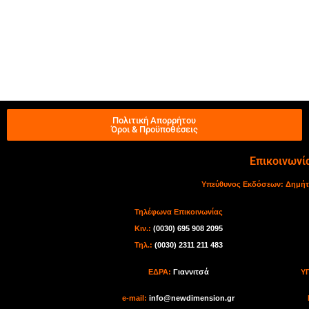
Πολιτική Απορρήτου
Όροι & Προϋποθέσεις
Επικοινωνί
Υπεύθυνος Εκδόσεων:
Δημήτ
Τηλέφωνα Επικοινωνίας
Κιν.:
(0030) 695 908 2095
Τηλ.:
(0030) 2311 211 483
ΕΔΡΑ:
Γιαννιτσά
Υ
e-mail:
info@newdimension.gr