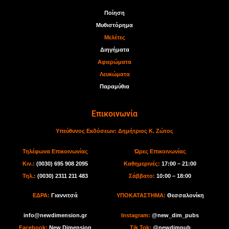
Ποίηση
Μυθιστόρημα
Μελέτες
Διηγήματα
Αφιερώματα
Λευκώματα
Παραμύθια
Επικοινωνία
Υπεύθυνος Εκδόσεων:
Δημήτριος Κ. Ζώτος
Τηλέφωνα Επικοινωνίας
Ώρες Επικοινωνίας
Κιν.:
(0030) 695 908 2095
Καθημερινές:
17:00 – 21:00
Τηλ.:
(0030) 2311 211 483
Σάββατο:
10:00 – 18:00
ΕΔΡΑ:
Γιαννιτσά
ΥΠΟΚΑΤΑΣΤΗΜΑ:
Θεσσαλονίκη
info@newdimension.gr
I
nstagram:
@new_dim_pubs
Facebook:
New Dimension
Tik Tok
:
@newdimpub