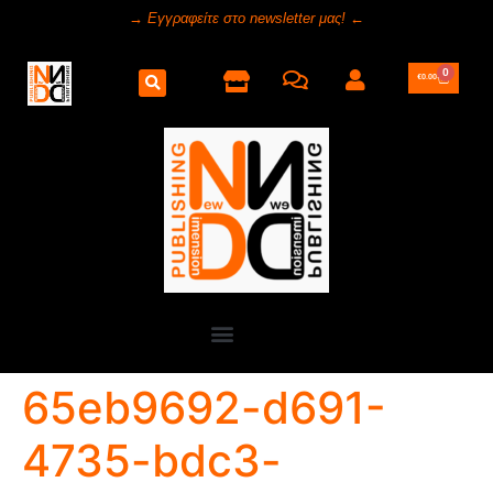
→ Εγγραφείτε στο newsletter μας! ←
0
€
0.00
65eb9692-d691-
4735-bdc3-