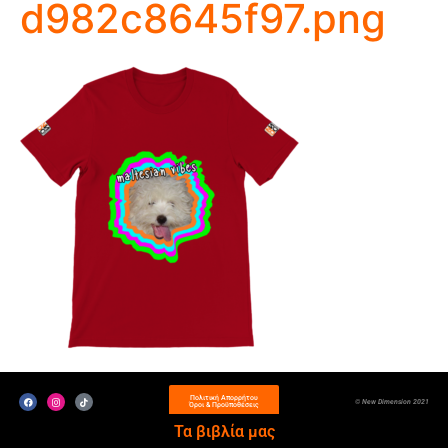
d982c8645f97.png
Πολιτική Απορρήτου
© New Dimension 2021
Όροι & Προϋποθέσεις
Τα βιβλία μας