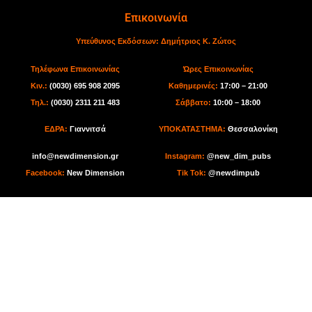
Επικοινωνία
Υπεύθυνος Εκδόσεων:
Δημήτριος Κ. Ζώτος
Τηλέφωνα Επικοινωνίας
Ώρες Επικοινωνίας
Κιν.:
(0030) 695 908 2095
Καθημερινές:
17:00 – 21:00
Τηλ.:
(0030) 2311 211 483
Σάββατο:
10:00 – 18:00
ΕΔΡΑ:
Γιαννιτσά
ΥΠΟΚΑΤΑΣΤΗΜΑ:
Θεσσαλονίκη
info@newdimension.gr
I
nstagram:
@new_dim_pubs
Facebook:
New Dimension
Tik Tok
:
@newdimpub