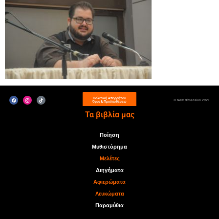
Πολιτική Απορρήτου
© New Dimension 2021
Όροι & Προϋποθέσεις
Τα βιβλία μας
Ποίηση
Μυθιστόρημα
Μελέτες
Διηγήματα
Αφιερώματα
Λευκώματα
Παραμύθια