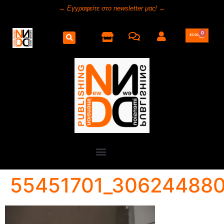
→ Εγγραφείτε στο newsletter μας! ←
0
€
0.00
55451701_306244880