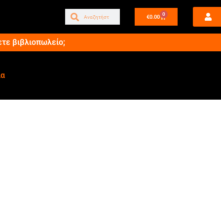
0
€
0.00
ετε βιβλιοπωλείο;
ία