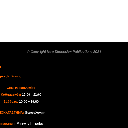
© Copyright New Dimension Publications 2021
α
ριος Κ. Ζώτος
Ώρες Επικοινωνίας
Καθημερινές:
17:00 – 21:00
Σάββατο:
10:00 – 18:00
ΠΟΚΑΤΑΣΤΗΜΑ:
Θεσσαλονίκη
I
nstagram:
@new_dim_pubs