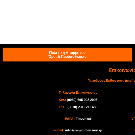
Πολιτική Απορρήτου
Όροι & Προϋποθέσεις
Επικοινωνί
Υπεύθυνος Εκδόσεων:
Δημήτ
Τηλέφωνα Επικοινωνίας
Κιν.:
(0030) 695 908 2095
Τηλ.:
(0030) 2311 211 483
ΕΔΡΑ:
Γιαννιτσά
Υ
e-mail:
info@newdimension.gr